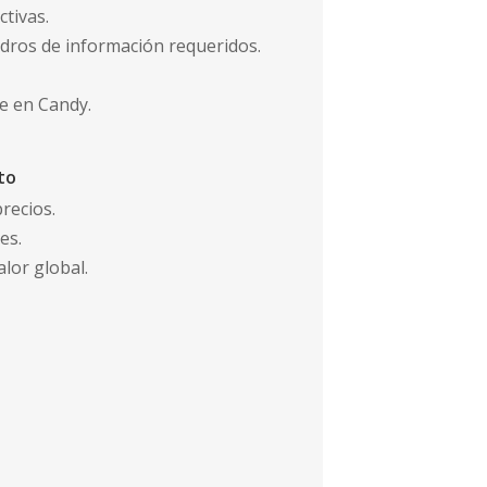
tivas.
dros de información requeridos.
te en Candy.
to
recios.
es.
alor global.