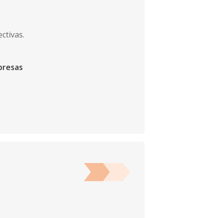
ctivas.
presas