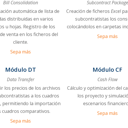
Bill Consolidation
Subcontract Packag
ación automática de lista de
Creación de ficheros
Excel
par
das distribuidas en varios
subcontratistas los cons
os u hojas. Registro de los
colocándolos en carpetas ind
de venta en los ficheros del
Sepa más
cliente.
Sepa más
Módulo DT
Módulo CF
Data Transfer
Cash Flow
r los precios de los archivos
Cálculo y optimización del c
ubcontratistas a los cuadros
los proyecto y simulaci
, permitiendo la importación
escenarios financiero
s cuadros comparativos.
Sepa más
Sepa más