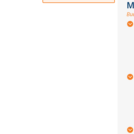
M
Bud