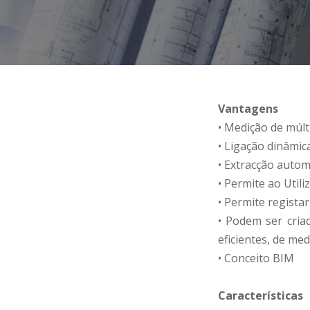
Vantagens
• Medição de múl
• Ligação dinâmic
• Extracção autom
• Permite ao Utili
• Permite regist
• Podem ser cria
eficientes, de med
• Conceito BIM
Características