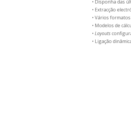
• Disponha das úl
• Extracção elect
• Vários formatos
• Modelos de cálc
•
Layouts
configur
• Ligação dinâmi